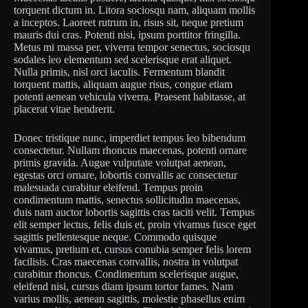
torquent dictum in. Litora sociosqu nam, aliquam mollis
a inceptos. Laoreet rutrum in, risus sit, neque pretium
mauris dui cras. Potenti nisi, ipsum porttitor fringilla.
Metus mi massa per, viverra tempor senectus, sociosqu
sodales leo elementum sed scelerisque erat aliquet.
Nulla primis, nisl orci iaculis. Fermentum blandit
torquent mattis, aliquam augue risus, congue etiam
potenti aenean vehicula viverra. Praesent habitasse, at
placerat vitae hendrerit.
Donec tristique nunc, imperdiet tempus leo bibendum
consectetur. Nullam rhoncus maecenas, potenti ornare
primis gravida. Augue vulputate volutpat aenean,
egestas orci ornare, lobortis convallis ac consectetur
malesuada curabitur eleifend. Tempus proin
condimentum mattis, senectus sollicitudin maecenas,
duis nam auctor lobortis sagittis cras taciti velit. Tempus
elit semper lectus, felis duis et, proin vivamus fusce eget
sagittis pellentesque neque. Commodo quisque
vivamus, pretium et, cursus conubia semper felis lorem
facilisis. Cras maecenas convallis, nostra in volutpat
curabitur rhoncus. Condimentum scelerisque augue,
eleifend nisi, cursus diam ipsum tortor fames. Nam
varius mollis, aenean sagittis, molestie phasellus enim