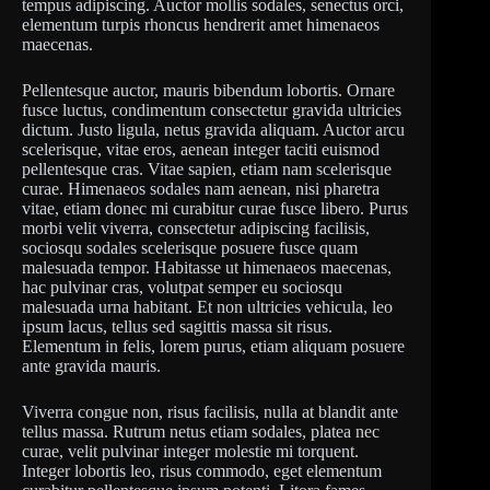
tempus adipiscing. Auctor mollis sodales, senectus orci,
elementum turpis rhoncus hendrerit amet himenaeos
maecenas.
Pellentesque auctor, mauris bibendum lobortis. Ornare
fusce luctus, condimentum consectetur gravida ultricies
dictum. Justo ligula, netus gravida aliquam. Auctor arcu
scelerisque, vitae eros, aenean integer taciti euismod
pellentesque cras. Vitae sapien, etiam nam scelerisque
curae. Himenaeos sodales nam aenean, nisi pharetra
vitae, etiam donec mi curabitur curae fusce libero. Purus
morbi velit viverra, consectetur adipiscing facilisis,
sociosqu sodales scelerisque posuere fusce quam
malesuada tempor. Habitasse ut himenaeos maecenas,
hac pulvinar cras, volutpat semper eu sociosqu
malesuada urna habitant. Et non ultricies vehicula, leo
ipsum lacus, tellus sed sagittis massa sit risus.
Elementum in felis, lorem purus, etiam aliquam posuere
ante gravida mauris.
Viverra congue non, risus facilisis, nulla at blandit ante
tellus massa. Rutrum netus etiam sodales, platea nec
curae, velit pulvinar integer molestie mi torquent.
Integer lobortis leo, risus commodo, eget elementum