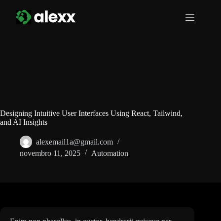
Pular
para
o
conteúdo
Designing Intuitive User Interfaces Using React, Tailwind,
and AI Insights
alexemail1a@gmail.com
novembro 11, 2025
Automation